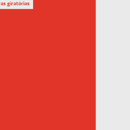
ras giratórias
Cavilha plástica
Cavilhas de plástico
Encosto de plástico
e plástico para cadeiras
para móveis
Manípulo plástico preço
 retrátil comprar
Manivela retrátil preço
Onde encontrar rodinhas para móveis
ara móveis
Pés niveladores articulados
ra mesas
Pés niveladores preço
Ponteiras cromadas para móveis
ra tubos
Ponteiras externas pvc
ara móveis
Puxador alça plástico
 preço
Puxador gaveta plástico