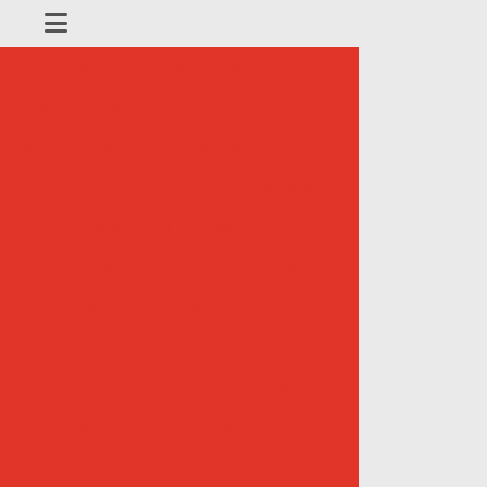
veis
Acessórios para móveis sp
 moveis
Apoio para os pés ergonômico
ástico
Apoio para pés escritório
Componentes plásticos para cadeiras
 móveis
Distribuidor de carrinho para CPU
CPU
Distribuidor de suporte para notebook
jeção de termoplásticos em sp
icos para móveis
Fábrica de pé nivelador
a banner
Fábrica de ponteira plástica
vc
Fábrica de ponteiras para cadeiras
ticas
Fabricante de carrinho para CPU