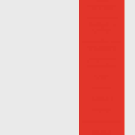
Mesa,
Engrenagens
Cantoneira de
Montagem e
Cavilhas
Cantoneiras para
Embalagens
Componentes
para Escada
Coxim
Rodizios
Meia Cana
Batentes
Complementares
Batentes