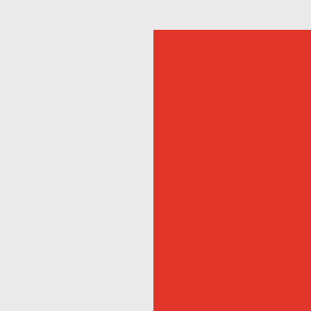
Acessórios para mó
Acessórios plásticos para
Apoio para os pés pl
Bucha plastica fabricante
Componentes plásticos para
Distribuidor de suporte para 
Empresas de in
Fábrica de acessórios plást
Fábrica de ponteira par
Fábrica de ponteiras de p
Fábrica de ponteiras plás