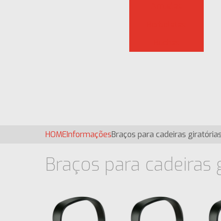
Arruelas
Borboletas
Buchas
HOME
Informações
Braços para cadeiras giratória
Braços para cadeiras g