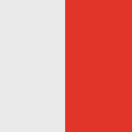
Fabricante de maní
Fabricante de rodízios para
Fabricante
Industria de ac
Industria de bucha plás
Injeção de plástico
Injeçã
Manípulos termoplá
Parafuso borboleta p
Pé nivelador com 
Pé nivelador sextavado
Ponteira para move
Ponteira pvc cadeira