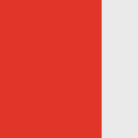
pulos
Fabricante de porca garra
 móveis
Fabricante de suporte para cpu
 de suporte para notebook
essórios plásticos para moveis
tica
Industria de ponteiras plásticas
o de termoplásticos
Manípulos com rosca
sticos
Moldes injeção plásticos
lastico
Parafuso borboleta preço
bucha
Pé nivelador para moveis
Ponteira para acabamento de banner
is
Ponteira plastica para banner
Ponteiras de borracha para cadeiras