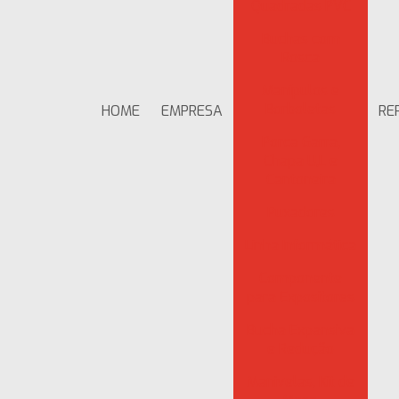
Quadradas PVC
Buchas com
Rosca
Manípulos e
Borboletas
HOME
EMPRESA
RE
Porca Garra,
Chapa U,L e
Cantoneira
Puxadores
Linha Informática
Componente
para Expositores
Bucha Expansiva
e Redução
Manivelas, Kit de