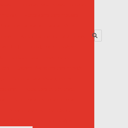
mesas
Ponteiras para moveis tubulares
ra moveis
Porca garra para madeira
Puxadores de plastico para armários
moveis
Rodizio de plastico para moveis
 escritório
Rodízio para moveis sp
is
Rodízios para moveis preços
bucha
Sapata niveladora para moveis
eço
Suporte para pés ergonômico
cadeiras
Apoio para os pés preço
vel
Apoio para pés onde comprar
r
Assento e encosto de plástico
 escritório
Braços para cadeiras