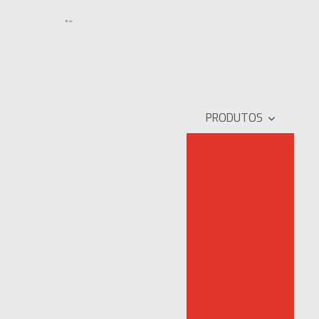
PRODUTOS
Lançamentos
Cadeiras
Componentes
Linha Escolar
Acessórios
Pés Niveladores
Pés Articulados