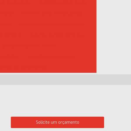
ra móveis preço
Rodinhas para móveis
comprar
Rodinhas para móveis preço
móveis
Rodízios para móveis comprar
de comprar
Suporte de chão para cpu
 cpu ajustável com rodízios
 rodinhas
Suporte para cpu preto
e rodízios para móveis
Solicite um orçamento