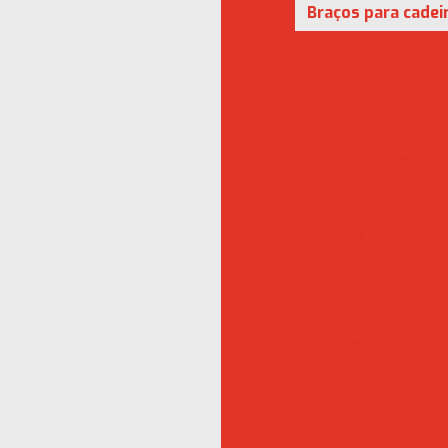
Braços para cadei
Cavilha plástica comprar
Encosto d
Fornecedor de rodinhas 
Manivela retrátil
Manivela
Onde comprar manípulos
Onde encontrar rodízios p
Pés niveladores pa
Ponteira pvc externa
Ponteiras de pvc pa
Preço de rodízios p
Puxador de plástico