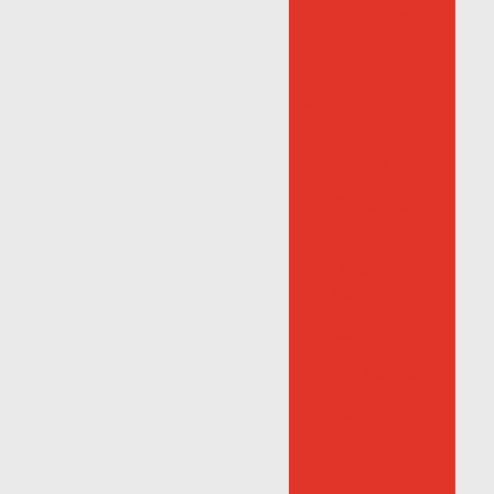
Pés Fixos
Pé Nivelador
Caixa de Tomada
e Passa Cabo
Ponteiras
Externas
Redondas PE
Internas
Redondas
Oblongas
Para Rodizio
Quadradas e
Retangulares
Redondas e