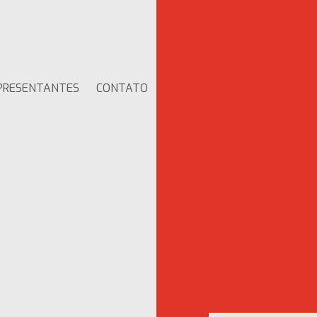
Ponteiras para cadeiras e 
Ponteiras plasticas pa
Porca garra preço
PRESENTANTES
CONTATO
Puxadores plásticos para 
Rodizio para cadeira de
Rodízios para move
Sapata niveladora com 
Sapata niveladora pr
Apoio de braços para 
Apoio para pés ajustá
Apoio para pés valo
Braço para cadeira de