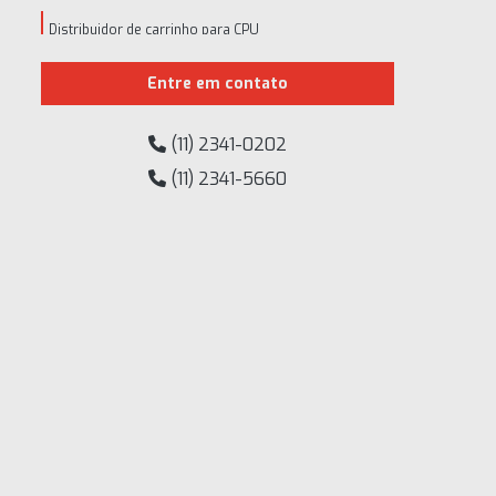
Distribuidor de carrinho para CPU
Distribuidor de suporte para CPU
Entre em contato
Distribuidor de suporte para notebook
(11) 2341-0202
Empresas de injeção de termoplásticos em sp
(11) 2341-5660
Fábrica de acessórios plásticos para móveis
Fábrica de pé nivelador
Fábrica de ponteira para banner
Fábrica de ponteira plástica
Fábrica de ponteiras de pvc
Fábrica de ponteiras para cadeiras
Fábrica de ponteiras plásticas