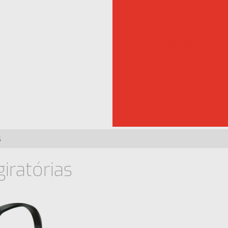
Puxadores de plástico pa
Rodinhas para móveis 
Rodízios giratórios para 
Rodízios para móveis on
Suporte para
Suporte para cpu com
Venda d
s
iratórias