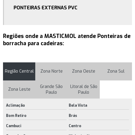
Sapata niveladora preço
PONTEIRAS EXTERNAS PVC
Suporte para pés ergonômico
Apoio de braços para cadeiras
Apoio para os pés preço
Regiões onde a MASTICMOL atende Ponteiras de
borracha para cadeiras:
Apoio para pés ajustável
Apoio para pés onde comprar
Apoio para pés valor
Região Central
Zona Norte
Zona Oeste
Zona Sul
Assento e encosto de plástico
Grande São
Litoral de São
Braço para cadeira de escritório
Zona Leste
Paulo
Paulo
Braços para cadeiras
Aclimação
Bela Vista
Braços para cadeiras giratórias
Bom Retiro
Brás
Cavilha plástica
Cambuci
Centro
Cavilha plástica comprar