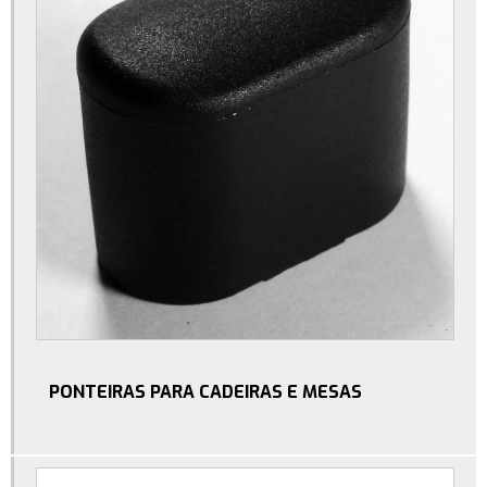
Fabricante de manípulos
Fabricante de porca garra
Fabricante de rodízios para móveis
Fabricante de suporte para cpu
Fabricante de suporte para notebook
Industria de acessórios plásticos para moveis
Industria de bucha plástica
Industria de ponteiras plásticas
Injeção de plástico
Injeção de termoplásticos
PONTEIRAS PARA CADEIRAS E MESAS
Manípulos com rosca
Manípulos termoplásticos