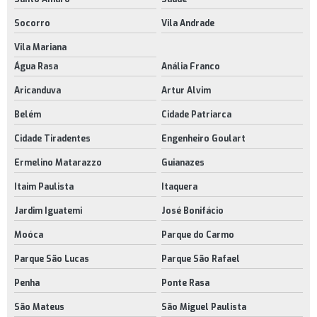
Socorro
Vila Andrade
Vila Mariana
Água Rasa
Anália Franco
Aricanduva
Artur Alvim
Belém
Cidade Patriarca
Cidade Tiradentes
Engenheiro Goulart
Ermelino Matarazzo
Guianazes
Itaim Paulista
Itaquera
Jardim Iguatemi
José Bonifácio
Moóca
Parque do Carmo
Parque São Lucas
Parque São Rafael
Penha
Ponte Rasa
São Mateus
São Miguel Paulista