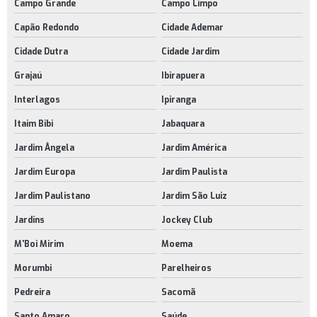
Campo Grande
Campo Limpo
Rodinhas para móveis preço
Capão Redondo
Cidade Ademar
Rodízios giratórios para móveis
Cidade Dutra
Cidade Jardim
Rodízios para móveis comprar
Grajaú
Ibirapuera
Rodízios para móveis onde comprar
Interlagos
Ipiranga
Suporte de chão para cpu
Itaim Bibi
Jabaquara
Suporte para cpu ajustável com rodízios
Jardim Ângela
Jardim América
Jardim Europa
Jardim Paulista
Suporte para cpu com rodinhas
Jardim Paulistano
Jardim São Luiz
Suporte para cpu preto
Jardins
Jockey Club
Venda de rodízios para móveis
M'Boi Mirim
Moema
Morumbi
Parelheiros
Pedreira
Sacomã
Santo Amaro
Saúde