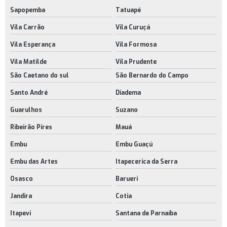
Sapopemba
Tatuapé
Vila Carrão
Vila Curuçá
Vila Esperança
Vila Formosa
Vila Matilde
Vila Prudente
São Caetano do sul
São Bernardo do Campo
Santo André
Diadema
Guarulhos
Suzano
Ribeirão Pires
Mauá
Embu
Embu Guaçú
Embu das Artes
Itapecerica da Serra
Osasco
Barueri
Jandira
Cotia
Itapevi
Santana de Parnaíba