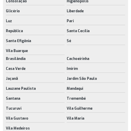
Consolação
Higienópolis
Cavilhas de plástico
Glicério
Liberdade
Encosto de plástico
Luz
Pari
Encosto de plástico para cadeiras
República
Santa Cecília
Fornecedor de rodinhas para móveis
Santa Efigênia
Sé
Manípulo plástico preço
Vila Buarque
Brasilândia
Cachoeirinha
Manivela retrátil
Casa Verde
Imirim
Manivela retrátil comprar
Jaçanã
Jardim São Paulo
Manivela retrátil preço
Lauzane Paulista
Mandaqui
Onde comprar manípulos
Santana
Tremembé
Onde encontrar rodinhas para móveis
Tucuruvi
Vila Guilherme
Onde encontrar rodízios para móveis
Vila Gustavo
Vila Maria
Pés niveladores articulados
Vila Medeiros