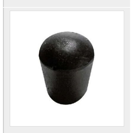
Ponteiras plasticas para moveis
Porca garra para madeira
Porca garra preço
Puxadores de plastico para armários
Puxadores plásticos para moveis
Rodizio de plastico para moveis
Rodizio para cadeira de escritório
Rodízio para moveis sp
Rodízios para moveis
Rodízios para moveis preços
Sapata niveladora com bucha
Sapata niveladora para moveis