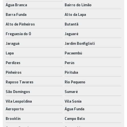
Pés niveladores para mesas
Água Branca
Bairro do Limão
Pés niveladores preço
Barra Funda
Alto da Lapa
Ponteira pvc externa
Alto de Pinheiros
Butantã
Ponteiras cromadas para móveis
Freguesia do Ó
Jaguaré
Ponteiras de pvc para tubos
Jaraguá
Jardim Bonfiglioli
Lapa
Pacaembú
Ponteiras externas pvc
Perdizes
Perús
Preço de rodízios para móveis
Pinheiros
Pirituba
Puxador alça plástico
Raposo Tavares
Rio Pequeno
Puxador de plástico preço
São Domingos
Sumaré
Puxador gaveta plástico
Vila Leopoldina
Vila Sonia
Puxadores de plástico para móveis preço
Aeroporto
Água Funda
Rodinhas para móveis
Brooklin
Campo Belo
Rodinhas para móveis comprar