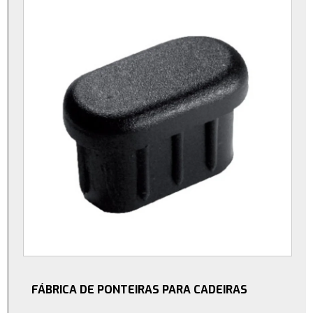
Moldes injeção plásticos
Parafuso borboleta plastico
Parafuso borboleta preço
Pé nivelador com bucha
Pé nivelador para moveis
Pé nivelador sextavado
Ponteira para acabamento de banner
Ponteira para moveis
Ponteira plastica para banner
Ponteira pvc cadeira
Ponteiras de borracha para cadeiras
Ponteiras para cadeiras e mesas
FÁBRICA DE PONTEIRAS PARA CADEIRAS
Ponteiras para moveis tubulares