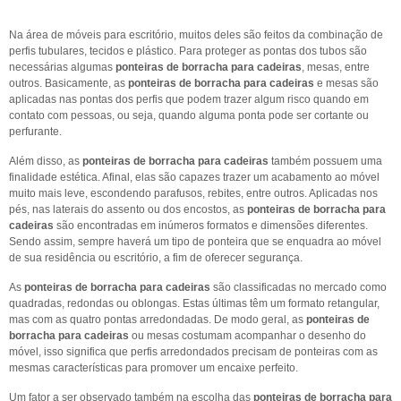
Na área de móveis para escritório, muitos deles são feitos da combinação de
perfis tubulares, tecidos e plástico. Para proteger as pontas dos tubos são
necessárias algumas
ponteiras de borracha para cadeiras
, mesas, entre
outros. Basicamente, as
ponteiras de borracha para cadeiras
e mesas são
aplicadas nas pontas dos perfis que podem trazer algum risco quando em
contato com pessoas, ou seja, quando alguma ponta pode ser cortante ou
perfurante.
Além disso, as
ponteiras de borracha para cadeiras
também possuem uma
finalidade estética. Afinal, elas são capazes trazer um acabamento ao móvel
muito mais leve, escondendo parafusos, rebites, entre outros. Aplicadas nos
pés, nas laterais do assento ou dos encostos, as
ponteiras de borracha para
cadeiras
são encontradas em inúmeros formatos e dimensões diferentes.
Sendo assim, sempre haverá um tipo de ponteira que se enquadra ao móvel
de sua residência ou escritório, a fim de oferecer segurança.
As
ponteiras de borracha para cadeiras
são classificadas no mercado como
quadradas, redondas ou oblongas. Estas últimas têm um formato retangular,
mas com as quatro pontas arredondadas. De modo geral, as
ponteiras de
borracha para cadeiras
ou mesas costumam acompanhar o desenho do
móvel, isso significa que perfis arredondados precisam de ponteiras com as
mesmas características para promover um encaixe perfeito.
Um fator a ser observado também na escolha das
ponteiras de borracha para