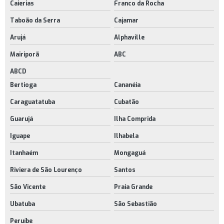
Caierias
Franco da Rocha
Taboão da Serra
Cajamar
Arujá
Alphaville
Mairiporã
ABC
ABCD
Bertioga
Cananéia
Caraguatatuba
Cubatão
Guarujá
Ilha Comprida
Iguape
Ilhabela
Itanhaém
Mongaguá
Riviera de São Lourenço
Santos
São Vicente
Praia Grande
Ubatuba
São Sebastião
Peruíbe