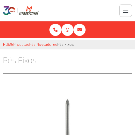
HOME
Produtos
Pés Niveladores
Pés Fixos
Pés Fixos