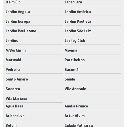
Rodinhas para móveis comprar
Itaim Bibi
Jabaquara
Rodinhas para móveis preço
Jardim Ângela
Jardim América
Rodízios giratórios para móveis
Jardim Europa
Jardim Paulista
Jardim Paulistano
Jardim São Luiz
Rodízios para móveis comprar
Jardins
Jockey Club
Rodízios para móveis onde comprar
M'Boi Mirim
Moema
Suporte de chão para cpu
Morumbi
Parelheiros
Suporte para cpu ajustável com rodízios
Pedreira
Sacomã
Suporte para cpu com rodinhas
Santo Amaro
Saúde
Suporte para cpu preto
Socorro
Vila Andrade
Venda de rodízios para móveis
Vila Mariana
Água Rasa
Anália Franco
Aricanduva
Artur Alvim
Belém
Cidade Patriarca