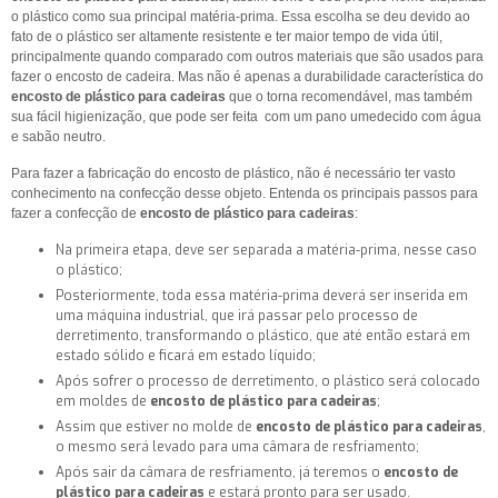
o plástico como sua principal matéria-prima. Essa escolha se deu devido ao
fato de o plástico ser altamente resistente e ter maior tempo de vida útil,
principalmente quando comparado com outros materiais que são usados para
fazer o encosto de cadeira. Mas não é apenas a durabilidade característica do
encosto de plástico para cadeiras
que o torna recomendável, mas também
sua fácil higienização, que pode ser feita com um pano umedecido com água
e sabão neutro.
Para fazer a fabricação do encosto de plástico, não é necessário ter vasto
conhecimento na confecção desse objeto. Entenda os principais passos para
fazer a confecção de
encosto de plástico para cadeiras
:
Na primeira etapa, deve ser separada a matéria-prima, nesse caso
o plástico;
Posteriormente, toda essa matéria-prima deverá ser inserida em
uma máquina industrial, que irá passar pelo processo de
derretimento, transformando o plástico, que até então estará em
estado sólido e ficará em estado líquido;
Após sofrer o processo de derretimento, o plástico será colocado
em moldes de
encosto de plástico para cadeiras
;
Assim que estiver no molde de
encosto de plástico para cadeiras
,
o mesmo será levado para uma câmara de resfriamento;
Após sair da câmara de resfriamento, já teremos o
encosto de
plástico para cadeiras
e estará pronto para ser usado.