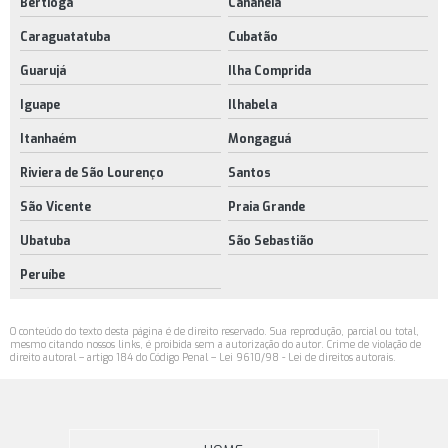
Bertioga
Cananéia
Caraguatatuba
Cubatão
Guarujá
Ilha Comprida
Iguape
Ilhabela
Itanhaém
Mongaguá
Riviera de São Lourenço
Santos
São Vicente
Praia Grande
Ubatuba
São Sebastião
Peruíbe
O conteúdo do texto desta página é de direito reservado. Sua reprodução, parcial ou total,
mesmo citando nossos links, é proibida sem a autorização do autor. Crime de violação de
direito autoral – artigo 184 do Código Penal –
Lei 9610/98 - Lei de direitos autorais
.