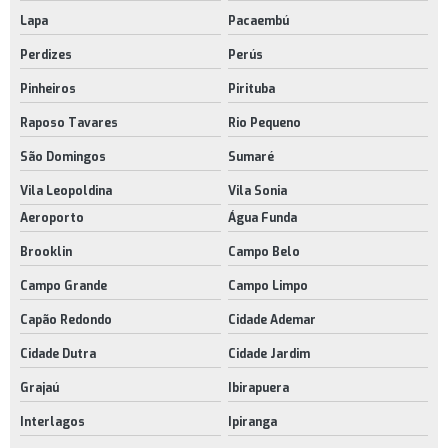
Pés niveladores para mesas
Lapa
Pacaembú
Pés niveladores preço
Perdizes
Perús
Pinheiros
Pirituba
Ponteira pvc externa
Raposo Tavares
Rio Pequeno
Ponteiras cromadas para móveis
São Domingos
Sumaré
Ponteiras de pvc para tubos
Vila Leopoldina
Vila Sonia
Ponteiras externas pvc
Aeroporto
Água Funda
Preço de rodízios para móveis
Brooklin
Campo Belo
Puxador alça plástico
Campo Grande
Campo Limpo
Puxador de plástico preço
Capão Redondo
Cidade Ademar
Puxador gaveta plástico
Cidade Dutra
Cidade Jardim
Puxadores de plástico para móveis preço
Grajaú
Ibirapuera
Rodinhas para móveis
Interlagos
Ipiranga