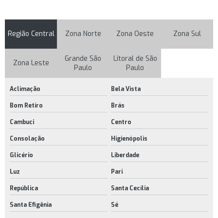
Sapata niveladora preço
Suporte para pés ergonômico
Região Central
Zona Norte
Zona Oeste
Zona Sul
Apoio de braços para cadeiras
Grande São
Litoral de São
Apoio para os pés preço
Zona Leste
Paulo
Paulo
Apoio para pés ajustável
Aclimação
Bela Vista
Apoio para pés onde comprar
Bom Retiro
Brás
Apoio para pés valor
Cambuci
Centro
Assento e encosto de plástico
Consolação
Higienópolis
Braço para cadeira de escritório
Glicério
Liberdade
Braços para cadeiras
Luz
Pari
Braços para cadeiras giratórias
República
Santa Cecília
Cavilha plástica
Santa Efigênia
Sé
Cavilha plástica comprar