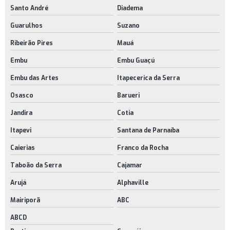
Santo André
Diadema
Guarulhos
Suzano
Ribeirão Pires
Mauá
Embu
Embu Guaçú
Embu das Artes
Itapecerica da Serra
Osasco
Barueri
Jandira
Cotia
Itapevi
Santana de Parnaíba
Caierias
Franco da Rocha
Taboão da Serra
Cajamar
Arujá
Alphaville
Mairiporã
ABC
ABCD