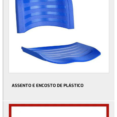
Moldes injeção plásticos
Parafuso borboleta plastico
Parafuso borboleta preço
Pé nivelador com bucha
Pé nivelador para moveis
Pé nivelador sextavado
Ponteira para acabamento de banner
Ponteira para moveis
Ponteira plastica para banner
ASSENTO E ENCOSTO DE PLÁSTICO
Ponteira pvc cadeira
Ponteiras de borracha para cadeiras
Ponteiras para cadeiras e mesas
Ponteiras para moveis tubulares