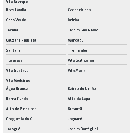
Vila Buarque
Brasilândia
Cachoeirinha
Cavilhas de plástico
Casa Verde
Imirim
Encosto de plástico
Jaçanã
Jardim São Paulo
Encosto de plástico para cadeiras
Lauzane Paulista
Mandaqui
Fornecedor de rodinhas para móveis
Santana
Tremembé
Manípulo plástico preço
Tucuruvi
Vila Guilherme
Manivela retrátil
Vila Gustavo
Vila Maria
Manivela retrátil comprar
Vila Medeiros
Manivela retrátil preço
Água Branca
Bairro do Limão
Onde comprar manípulos
Barra Funda
Alto da Lapa
Onde encontrar rodinhas para móveis
Alto de Pinheiros
Butantã
Onde encontrar rodízios para móveis
Freguesia do Ó
Jaguaré
Pés niveladores articulados
Jaraguá
Jardim Bonfiglioli