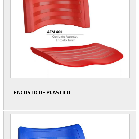
Fabricante de manípulos
Fabricante de porca garra
Fabricante de rodízios para móveis
Fabricante de suporte para cpu
Fabricante de suporte para notebook
Industria de acessórios plásticos para moveis
Industria de bucha plástica
Industria de ponteiras plásticas
ENCOSTO DE PLÁSTICO
Injeção de plástico
Injeção de termoplásticos
Manípulos com rosca
Manípulos termoplásticos